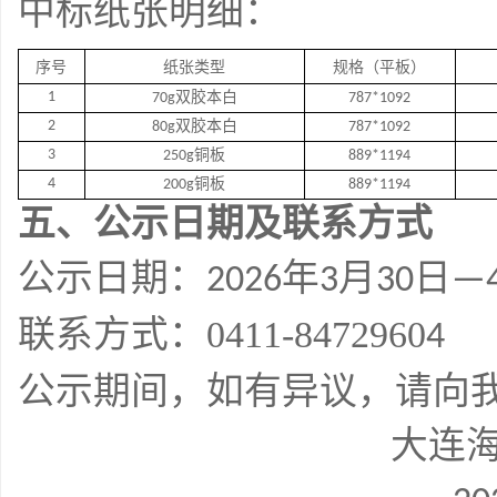
中标纸张明细：
序号
纸张类型
规格（平板）
1
70
g双胶本白
787*1092
2
80g双胶本白
787*1092
3
250g铜板
889*1194
4
20
0g铜板
889*1194
五、公示日期及联系方式
公示日期：
年
月
日
2026
3
30
—
联系方式：0411-8472960
4
公示期间，如有异议，请向
大连