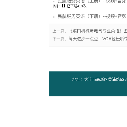
民航服务英语（上册）--视频+音频.z
附件【
】已下载
413
次
民航服务英语（下册）--视频+音频.z
《港口机械与电气专业英语》
上一篇：
每天进步一点点：VOA轻松听
下一篇：
地址：大连市高新区黄浦路523号海事科