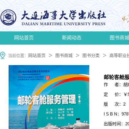
网站首页
新闻动态
图书商
网站首页
图书商城
图书分类
高等职业
当前位置：
＞
＞
＞
邮轮客舱
作 者：胡
定 价：￥5
版 次：2
I S B N：978
出版时间：20