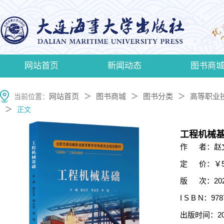
网站首页
新闻动态
图书商
网站首页
图书商城
图书分类
高等职业
当前位置：
＞
＞
＞
＞
正文
工程机械基
作 者：赵文
定 价：￥5
版 次：2020
I S B N：978
出版时间：202