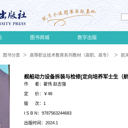
态
图书商城
数字出版
图书分类
高等职业技术教育系列教材（高职、高专）
航
＞
＞
舰船动力设备拆装与检修[定向培养军士生（航
作 者：翟伟 赵志强
定 价：￥48
版 次：1
I S B N：9787563244683
出版时间：2024.1