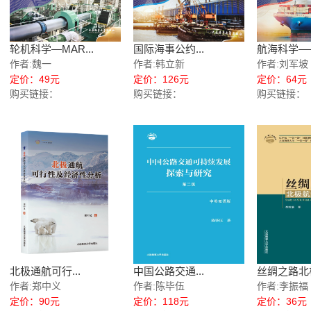
轮机科学—MAR...
国际海事公约...
航海科学——
作者:魏一
作者:韩立新
作者:刘军坡
定价：49元
定价：126元
定价：64元
购买链接：
购买链接：
购买链接：
北极通航可行...
中国公路交通...
丝绸之路北极
作者:郑中义
作者:陈毕伍
作者:李振福
定价：90元
定价：118元
定价：36元