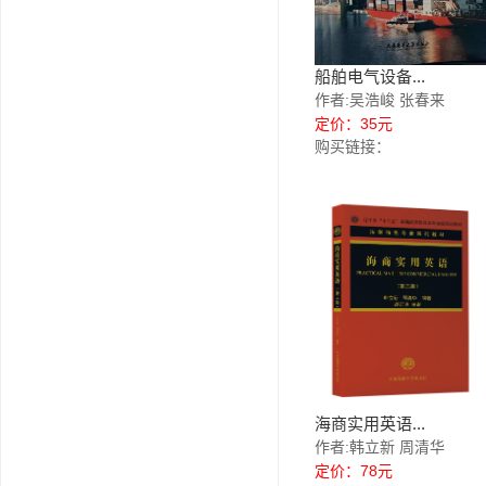
船舶电气设备...
作者:吴浩峻 张春来
定价：35元
购买链接：
海商实用英语...
作者:韩立新 周清华
定价：78元